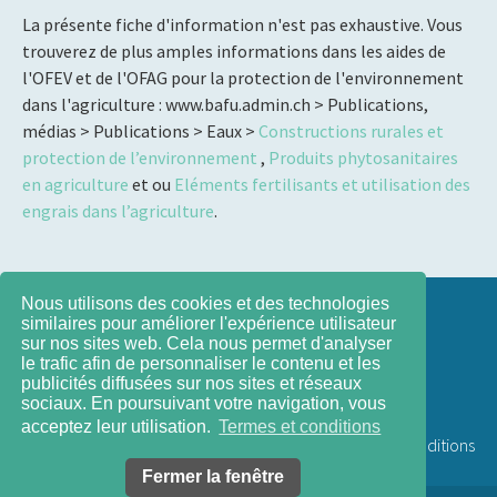
La présente fiche d'information n'est pas exhaustive. Vous
trouverez de plus amples informations dans les aides de
l'OFEV et de l'OFAG pour la protection de l'environnement
dans l'agriculture : www.bafu.admin.ch > Publications,
médias > Publications > Eaux >
Constructions rurales et
protection de l’environnement
,
Produits phytosanitaires
en agriculture
et ou
Eléments fertilisants et utilisation des
engrais dans l’agriculture
.
Nous utilisons des cookies et des technologies
Contact
similaires pour améliorer l'expérience utilisateur
sur nos sites web. Cela nous permet d'analyser
le trafic afin de personnaliser le contenu et les
Impressum
publicités diffusées sur nos sites et réseaux
sociaux. En poursuivant votre navigation, vous
acceptez leur utilisation.
Termes et conditions
Termes et conditions
Fermer la fenêtre